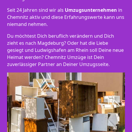
Seit 24 Jahren sind wir als
Umzugsunternehmen
in
Chemnitz aktiv und diese Erfahrungswerte kann uns
niemand nehmen.
Du möchtest Dich beruflich verändern und Dich
zieht es nach Magdeburg? Oder hat die Liebe
gesiegt und Ludwigshafen am Rhein soll Deine neue
Heimat werden? Chemnitz Umzüge ist Dein
zuverlässiger Partner an Deiner Umzugsseite.