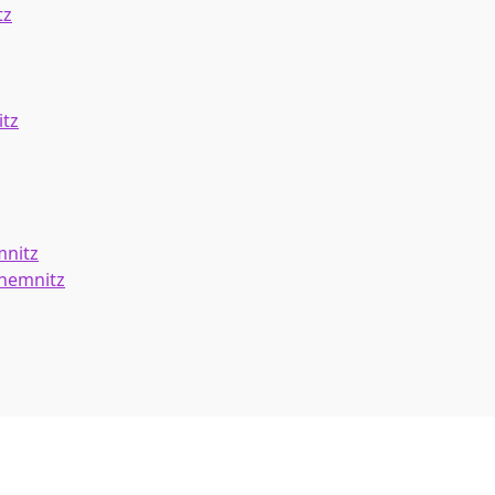
tz
tz
mnitz
Chemnitz