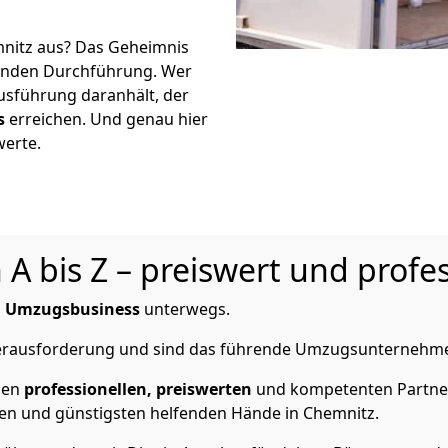
nitz aus? Das Geheimnis
eßenden Durchführung. Wer
Ausführung daranhält, der
s
erreichen. Und genau hier
werte.
 bis Z – preiswert und profes
m
Umzugsbusiness
unterwegs.
 Herausforderung und sind das führende Umzugsunternehme
nen
professionellen,
preiswerten
und kompetenten Partner 
en und günstigsten helfenden Hände in Chemnitz.