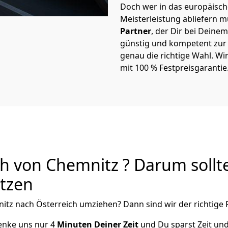
Doch wer in das europäische
Meisterleistung abliefern 
Partner
, der Dir bei Dein
günstig und kompetent zur S
genau die richtige Wahl. Wi
mit 100 % Festpreisgarantie
h von Chemnitz ? Darum sollt
utzen
itz
nach Österreich
umziehen? Dann sind wir der richtige P
henke uns nur
4
Minuten Deiner Zeit
und Du sparst Zeit un