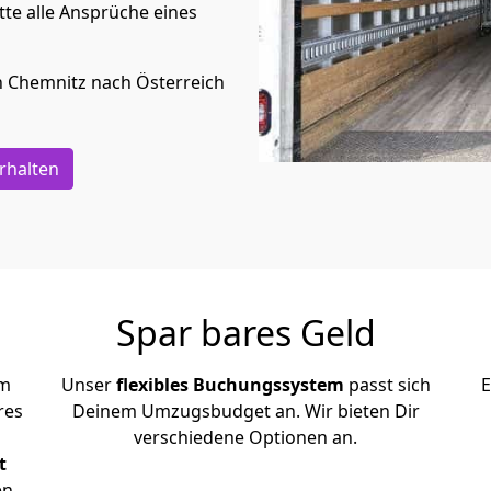
te alle Ansprüche eines
n
Chemnitz
nach Österreich
rhalten
Spar bares Geld
em
Unser
flexibles Buchungssystem
passt sich
E
res
Deinem Umzugsbudget an. Wir bieten Dir
verschiedene Optionen an.
t
en