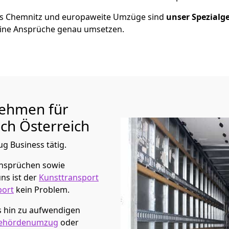
us
Chemnitz
und europaweite Umzüge sind
unser Spezialg
ine Ansprüche genau umsetzen.
ehmen für
ch Österreich
ug Business tätig.
Ansprüchen sowie
ns ist der
Kunsttransport
port
kein Problem.
s hin zu aufwendigen
ehördenumzug
oder