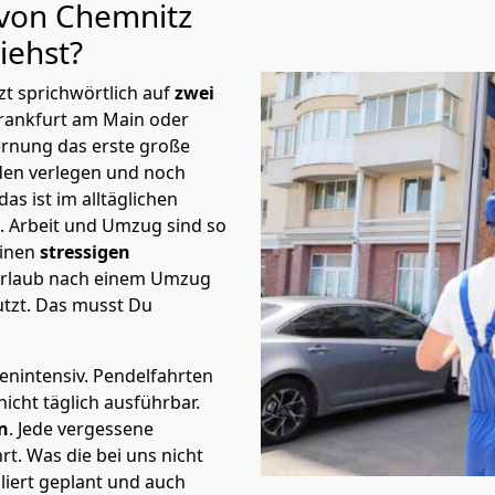
 von Chemnitz
iehst?
t sprichwörtlich auf
zwei
Frankfurt am Main oder
ernung das erste große
en verlegen und noch
s ist im alltäglichen
t.
Arbeit und Umzug sind so
einen
stressigen
 Urlaub nach einem Umzug
tzt. Das musst Du
tenintensiv. Pendelfahrten
icht täglich ausführbar.
n
. Jede vergessene
t. Was die bei uns nicht
iert geplant und auch