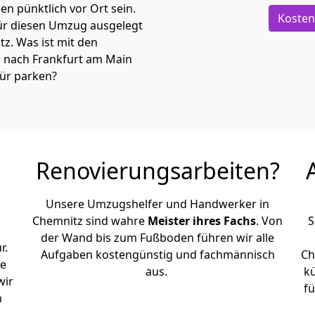
n pünktlich vor Ort sein.
Kosten
ür diesen Umzug ausgelegt
atz. Was ist mit den
z nach Frankfurt am Main
tür parken?
Renovierungsarbeiten?
Unsere Umzugshelfer und Handwerker in
Chemnitz sind wahre
Meister ihres Fachs
. Von
S
der Wand bis zum Fußboden führen wir alle
r.
Aufgaben kostengünstig und fachmännisch
Ch
le
aus.
k
wir
fü
h