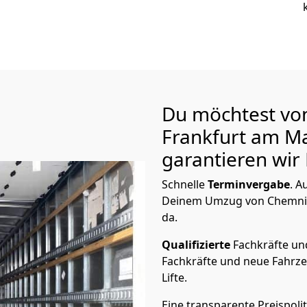
Du möchtest vo
Frankfurt am M
garantieren wir 
Schnelle
Terminvergabe
.
Au
Deinem Umzug von Chemnitz
da.
Qualifizierte
Fachkräfte u
Fachkräfte und neue Fahrze
Lifte.
Eine transparente Preispolit