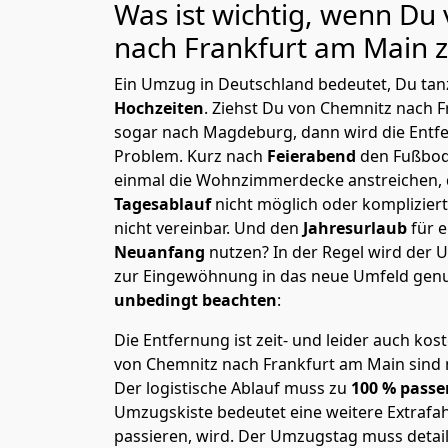
Was ist wichtig, wenn Du
nach Frankfurt am Main
z
Ein Umzug in Deutschland bedeutet, Du tanz
Hochzeiten
. Ziehst Du von Chemnitz nach 
sogar nach Magdeburg, dann wird die Entf
Problem.
Kurz nach
Feierabend
den Fußbod
einmal die Wohnzimmerdecke anstreichen, da
Tagesablauf
nicht möglich oder komplizier
nicht vereinbar. Und den
Jahresurlaub
für 
Neuanfang
nutzen? In der Regel wird der
zur Eingewöhnung in das neue Umfeld genu
unbedingt beachten
:
Die Entfernung ist zeit- und leider auch kos
von Chemnitz nach Frankfurt am Main sind n
Der logistische Ablauf muss zu
100 % passe
Umzugskiste bedeutet eine weitere Extrafahr
passieren, wird.
Der Umzugstag muss detaill