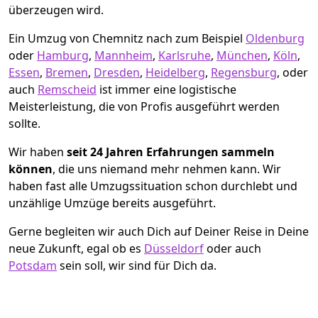
überzeugen wird.
Ein Umzug von Chemnitz nach zum Beispiel
Oldenburg
oder
Hamburg
,
Mannheim
,
Karlsruhe
,
München
,
Köln
,
Essen
,
Bremen
,
Dresden
,
Heidelberg
,
Regensburg
, oder
auch
Remscheid
ist immer eine logistische
Meisterleistung, die von Profis ausgeführt werden
sollte.
Wir haben
seit
24 Jahren Erfahrungen sammeln
können
, die uns niemand mehr nehmen kann. Wir
haben fast alle Umzugssituation schon durchlebt und
unzählige Umzüge bereits ausgeführt.
Gerne begleiten wir auch Dich auf Deiner Reise in Deine
neue Zukunft, egal ob es
Düsseldorf
oder auch
Potsdam
sein soll, wir sind für Dich da.