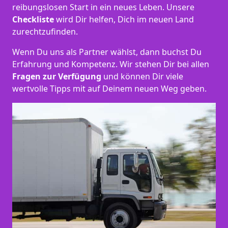
reibungslosen Start in ein neues Leben.
Unsere
Checkliste
wird Dir helfen, Dich im neuen Land
zurechtzufinden.
Wenn Du uns als Partner wählst, dann buchst Du
Erfahrung und Kompetenz. Wir stehen Dir bei allen
Fragen zur Verfügung
und können Dir viele
wertvolle Tipps mit auf Deinem neuen Weg geben.