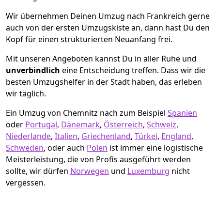
Wir übernehmen Deinen Umzug nach Frankreich gerne
auch von der ersten Umzugskiste an, dann hast Du den
Kopf für einen strukturierten Neuanfang frei.
Mit unseren Angeboten kannst Du in aller Ruhe und
unverbindlich
eine Entscheidung treffen. Dass wir die
besten Umzugshelfer in der Stadt haben, das erleben
wir täglich.
Ein Umzug von Chemnitz nach zum Beispiel
Spanien
oder
Portugal
,
Dänemark
,
Österreich
,
Schweiz
,
Niederlande
,
Italien
,
Griechenland
,
Türkei
,
England
,
Schweden
, oder auch
Polen
ist immer eine logistische
Meisterleistung, die von Profis ausgeführt werden
sollte, wir dürfen
Norwegen
und
Luxemburg
nicht
vergessen.