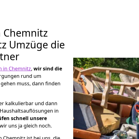
n Chemnitz
itz Umzüge die
tner
 in Chemnitz
,
wir sind die
orgungen rund um
 gehen muss, dann finden
er kalkulierbar und dann
e Haushaltsauflösungen in
üfen schnell unsere
wir uns ja gleich noch.
 Chemnitz ist bei uns, die